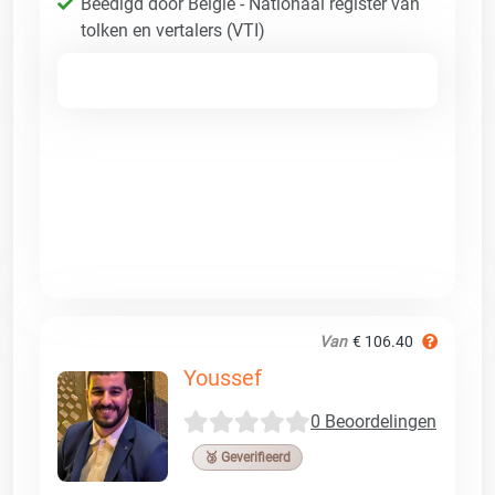
Beëdigd door België - Nationaal register van
tolken en vertalers (VTI)
Van
€ 106.40
Youssef
0 Beoordelingen
🥉 Geverifieerd