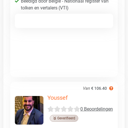
Beëdigd door België - Nationaal register van
tolken en vertalers (VTI)
Van
€ 106.40
Youssef
0 Beoordelingen
🥉 Geverifieerd