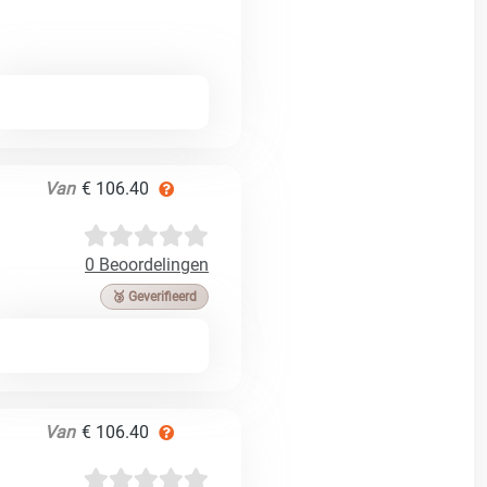
Van
€ 106.40
0 Beoordelingen
🥉 Geverifieerd
Van
€ 106.40