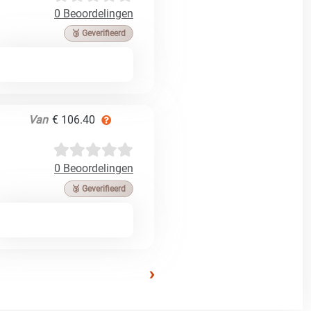
0 Beoordelingen
🥉 Geverifieerd
Van
€ 106.40
0 Beoordelingen
🥉 Geverifieerd
›