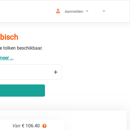
Aanmelden
abisch
de tolken beschikbaar.
eer ...
Van
€ 106.40