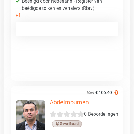
Beëdigd door Nederland - Register van
beëdigde tolken en vertalers (Rbtv)
+1
Van
€ 106.40
Abdelmoumen
0 Beoordelingen
🥉 Geverifieerd