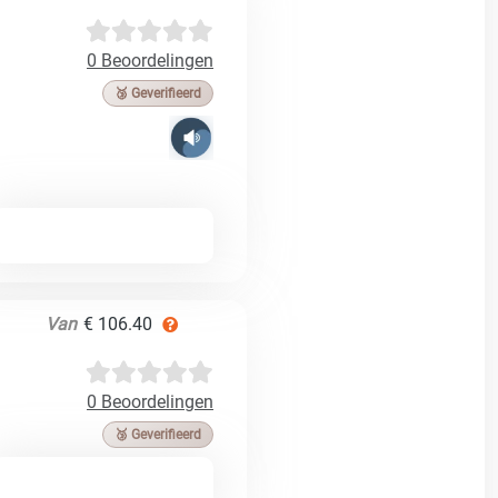
0 Beoordelingen
🥉 Geverifieerd
Van
€ 106.40
0 Beoordelingen
🥉 Geverifieerd