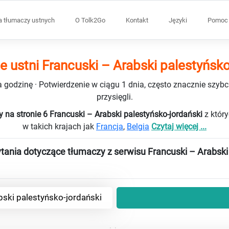
a tłumaczy ustnych
O Tolk2Go
Kontakt
Języki
Pomoc 
e ustni Francuski – Arabski palestyńsko
 godzinę · Potwierdzenie w ciągu 1 dnia, często znacznie szybci
przysięgli.
 na stronie 6 Francuski – Arabski palestyńsko-jordański
z któr
w takich krajach jak
Francja
,
Belgia
Czytaj więcej ...
tania dotyczące tłumaczy z serwisu Francuski – Arabski
bski palestyńsko-jordański