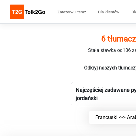
Zarezerwuj teraz
Dla klientów
Dl
6 tłumacz
Stała stawka od106 za
Odkryj naszych tłumaczy
Najczęściej zadawane py
jordański
Francuski <-> Ara