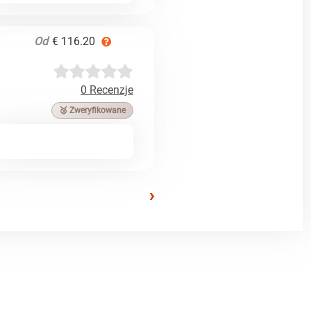
Od
€ 116.20
0 Recenzje
🥉 Zweryfikowane
›