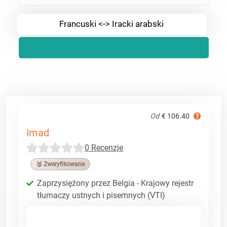
Francuski <-> Iracki arabski
Od
€ 106.40
Imad
0 Recenzje
🥉 Zweryfikowane
Zaprzysiężony przez Belgia - Krajowy rejestr
tłumaczy ustnych i pisemnych (VTI)