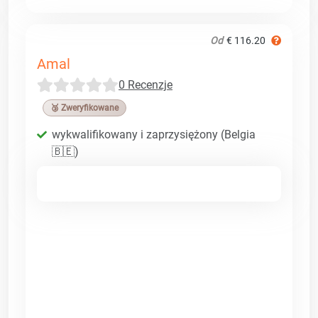
Od
€ 116.20
Amal
0 Recenzje
🥉 Zweryfikowane
wykwalifikowany i zaprzysiężony (Belgia
🇧🇪)