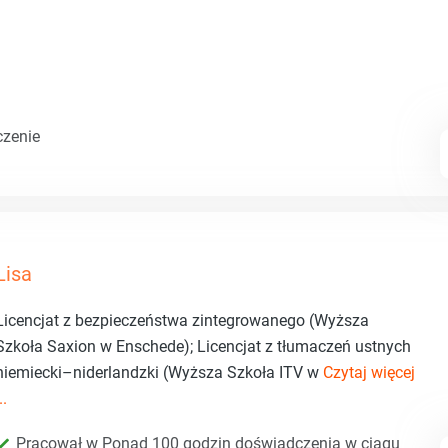
czenie
Lisa
Licencjat z bezpieczeństwa zintegrowanego (Wyższa
Szkoła Saxion w Enschede); Licencjat z tłumaczeń ustnych
niemiecki–niderlandzki (Wyższa Szkoła ITV w
Czytaj więcej
..
Pracował w Ponad 100 godzin doświadczenia w ciągu