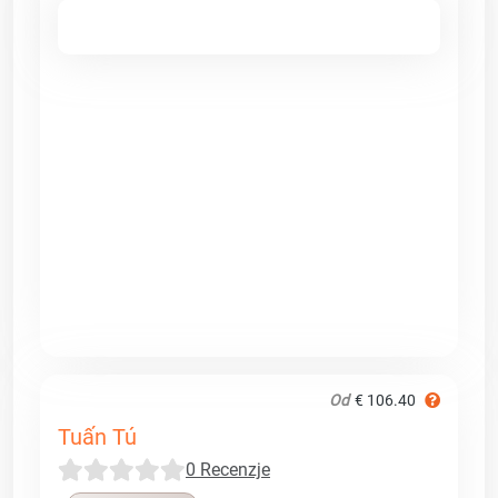
Od
€ 106.40
Tuấn Tú
0 Recenzje