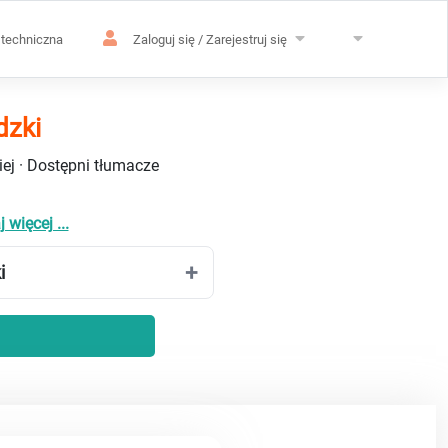
techniczna
Zaloguj się / Zarejestruj się
dzki
ej · Dostępni tłumacze
 więcej ...
i