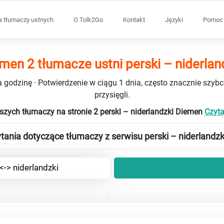
a tłumaczy ustnych
O Tolk2Go
Kontakt
Języki
Pomoc 
men 2 tłumacze ustni perski – niderlan
 godzinę · Potwierdzenie w ciągu 1 dnia, często znacznie szybci
przysięgli.
szych tłumaczy na stronie 2 perski – niderlandzki Diemen
Czytaj
ania dotyczące tłumaczy z serwisu perski – niderlandzk
<-> niderlandzki