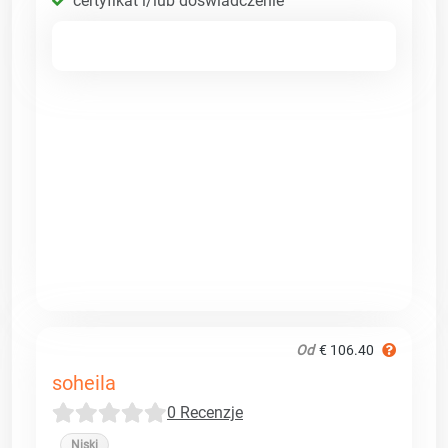
certyfikat i/lub doświadczenie
Od
€ 106.40
soheila
0 Recenzje
Niski