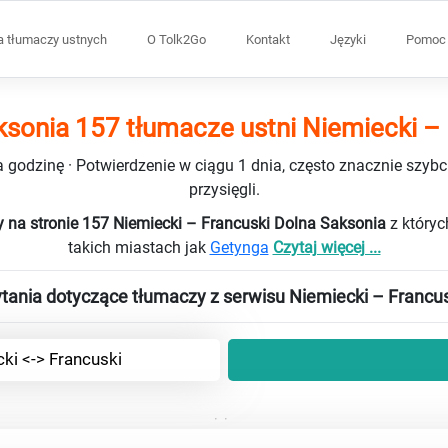
a tłumaczy ustnych
O Tolk2Go
Kontakt
Języki
Pomoc 
ksonia 157 tłumacze ustni Niemiecki – 
 godzinę · Potwierdzenie w ciągu 1 dnia, często znacznie szybci
przysięgli.
 na stronie 157 Niemiecki – Francuski Dolna Saksonia
z który
takich miastach jak
Getynga
Czytaj więcej ...
tania dotyczące tłumaczy z serwisu Niemiecki – Francu
ki <-> Francuski