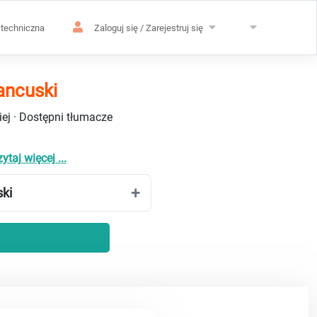
techniczna
Zaloguj się / Zarejestruj się
ancuski
ej · Dostępni tłumacze
ytaj więcej ...
ski