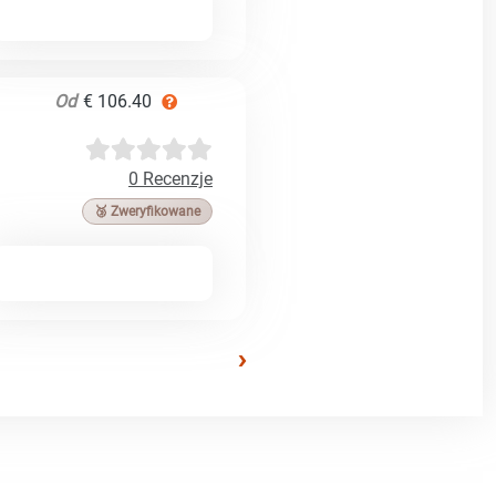
Od
€ 106.40
0 Recenzje
🥉 Zweryfikowane
›