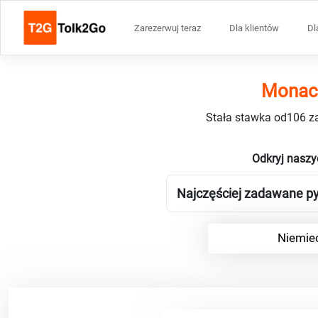
Zarezerwuj teraz
Dla klientów
Dl
Monach
Stała stawka od106 za
Odkryj naszy
Najczęściej zadawane py
Niemiec