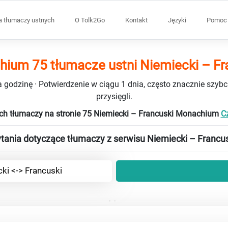
a tłumaczy ustnych
O Tolk2Go
Kontakt
Języki
Pomoc 
ium 75 tłumacze ustni Niemiecki – Fr
 godzinę · Potwierdzenie w ciągu 1 dnia, często znacznie szybci
przysięgli.
ch tłumaczy na stronie 75 Niemiecki – Francuski Monachium
Cz
tania dotyczące tłumaczy z serwisu Niemiecki – Francu
ki <-> Francuski