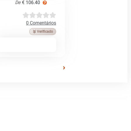
De
€ 106.40
0 Comentários
🥉 Verificado
›