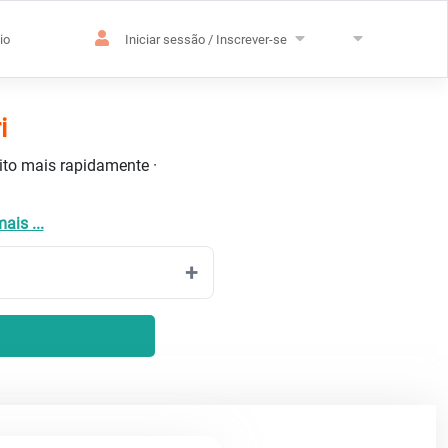
io
Iniciar sessão / Inscrever-se
i
uito mais rapidamente ·
ais ...