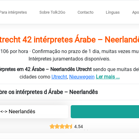
Para intérpretes
Sobre Tolk2Go
Contacto
Línguas
Apo
trecht 42 intérpretes Árabe – Neerland
 €106 por hora · Confirmação no prazo de 1 dia, muitas vezes m
Intérpretes juramentados disponíveis.
érpretes em 42 Árabe – Neerlandês Utrecht
sendo que muitas del
cidades como
Utrecht
,
Nieuwegein
Ler mais ...
re os intérpretes d Árabe – Neerlandês
 <-> Neerlandês
4.54