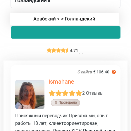
Голландский »
Арабский <-> Голландский
4.71
С сайта
€ 106.40
Ismahane
2 Отзывы
🥉 Проверено
Присяжный переводчик Присяжный, опыт
работы 18 лет, клиентоориентирован,
представителен. Диплом SIGV Подумай и при