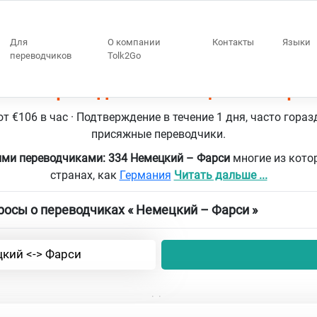
Для
О компании
Контакты
Языки
переводчиков
Tolk2Go
334 переводчики Немецкий – Фарс
т €106 в час · Подтверждение в течение 1 дня, часто гораз
присяжные переводчики.
ими переводчиками: 334 Немецкий – Фарси
многие из кото
странах, как
Германия
Читать дальше ...
осы о переводчиках « Немецкий – Фарси »
кий <-> Фарси