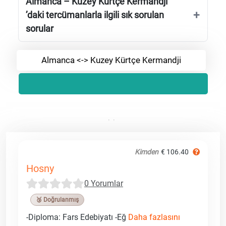
Almanca – Kuzey Kürtçe Kermandji
’daki tercümanlarla ilgili sık sorulan
sorular
Almanca <-> Kuzey Kürtçe Kermandji
Kimden
€ 106.40
Hosny
0 Yorumlar
🥉 Doğrulanmış
-Diploma: Fars Edebiyatı -Eğ
Daha fazlasını