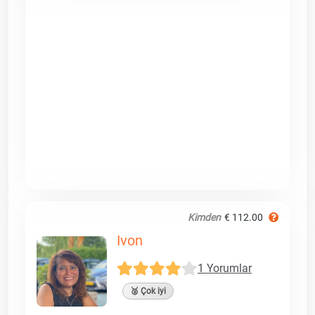
Kimden
€ 112.00
Ivon
1 Yorumlar
🥈 Çok iyi