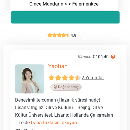
Çince Mandarin <-> Felemenkçe
4.9
Kimden
€ 106.40
Yaotian
2 Yorumlar
🥉 Doğrulanmış
Deneyimli tercüman (Hazırlık süresi hariç)
Lisans: İngiliz Dili ve Kültürü -- Beijng Dil ve
Kültür Üniversitesi. Lisans: Hollanda Çalışmaları
-- Leide
Daha fazlasını okuyun ...