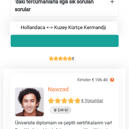
’daki tercümanlarla ilgili sık sorulan
sorular
Hollandaca <-> Kuzey Kürtçe Kermandji
5
Kimden
€ 106.40
Nawzad
4 Yorumlar
🥈 Çok iyi
Üniversite diplomam ve çeşitli sertifikalarım var!