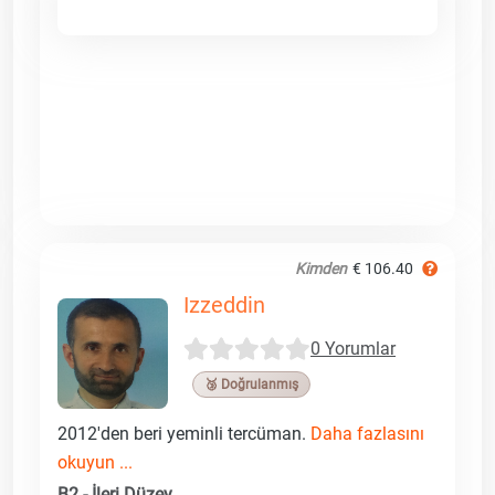
Kimden
€ 106.40
Izzeddin
0 Yorumlar
🥉 Doğrulanmış
2012'den beri yeminli tercüman.
Daha fazlasını
okuyun ...
B2 - İleri Düzey