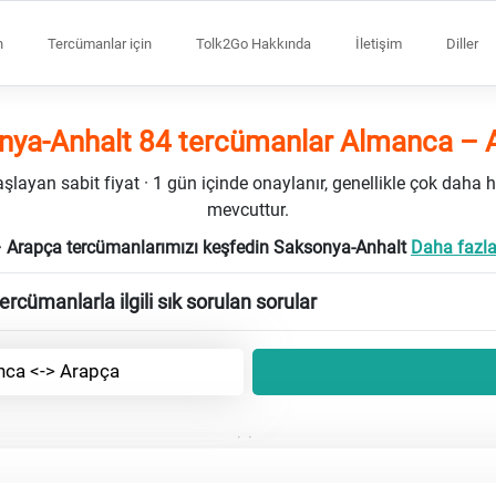
n
Tercümanlar için
Tolk2Go Hakkında
İletişim
Diller
nya-Anhalt 84 tercümanlar Almanca – 
ayan sabit fiyat · 1 gün içinde onaylanır, genellikle çok daha h
mevcuttur.
 Arapça tercümanlarımızı keşfedin Saksonya-Anhalt
Daha fazlas
rcümanlarla ilgili sık sorulan sorular
ca <-> Arapça