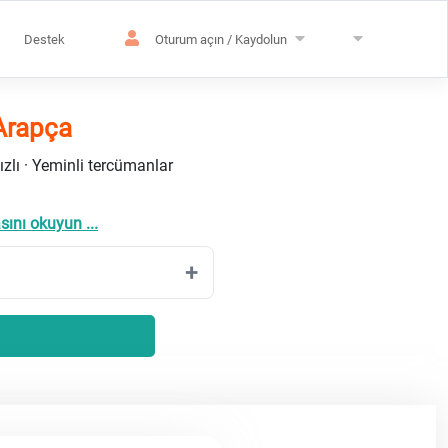
Destek
Oturum açın / Kaydolun
Arapça
ızlı · Yeminli tercümanlar
ını okuyun ...