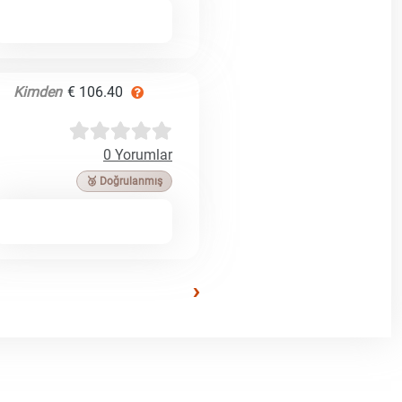
Kimden
€ 106.40
0 Yorumlar
🥉 Doğrulanmış
›