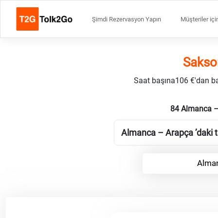
Şimdi Rezervasyon Yapın
Müşteriler içi
Sakso
Saat başına106 €'dan başl
84 Almanca –
Almanca – Arapça ’daki te
Alman