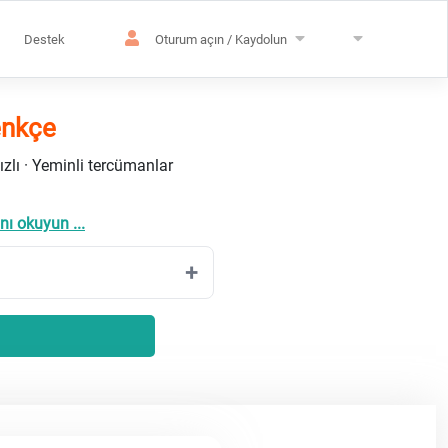
Destek
Oturum açın / Kaydolun
enkçe
ızlı · Yeminli tercümanlar
nı okuyun ...