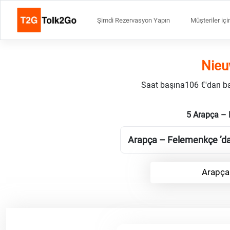
Şimdi Rezervasyon Yapın
Müşteriler içi
Nieu
Saat başına106 €'dan başl
5 Arapça – 
Arapça – Felemenkçe ’daki
Arapça