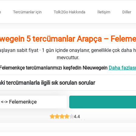
n
Tercümanlar için
Tolk2Go Hakkında
İletişim
Diller
wegein 5 tercümanlar Arapça – Felem
ayan sabit fiyat · 1 gün içinde onaylanır, genellikle çok daha h
mevcuttur.
Felemenkçe tercümanlarımızı keşfedin Nieuwegein
Daha fazlası
 tercümanlarla ilgili sık sorulan sorular
 <-> Felemenkçe
4.4