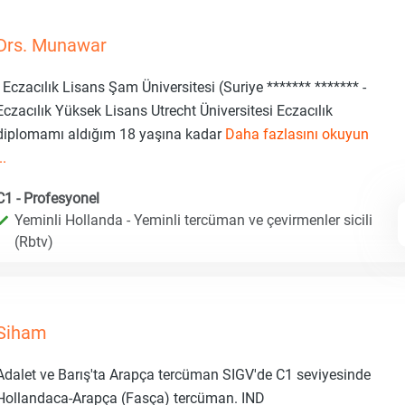
Drs. Munawar
- Eczacılık Lisans Şam Üniversitesi (Suriye ******* ******* -
Eczacılık Yüksek Lisans Utrecht Üniversitesi Eczacılık
diplomamı aldığım 18 yaşına kadar
Daha fazlasını okuyun
..
C1 - Profesyonel
Yeminli Hollanda - Yeminli tercüman ve çevirmenler sicili
(Rbtv)
Siham
Adalet ve Barış'ta Arapça tercüman SIGV'de C1 seviyesinde
Hollandaca-Arapça (Fasça) tercüman. IND