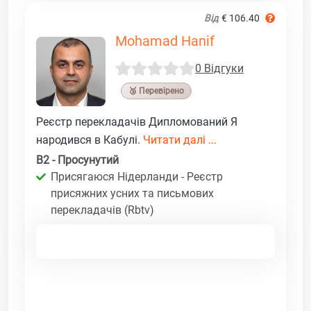
Від
€ 106.40
Mohamad Hanif
0 Відгуки
🥉 Перевірено
Реєстр перекладачів Дипломований Я
народився в Кабулі.
Читати далі ...
B2 - Просунутий
Присягаюся Нідерланди - Реєстр
присяжних усних та письмових
перекладачів (Rbtv)