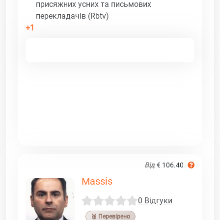
присяжних усних та письмових
перекладачів (Rbtv)
+1
Від
€ 106.40
Massis
0 Відгуки
🥉 Перевірено