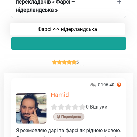
перекладачів « Фарсі –
нідерландська »
Фарсі <-> нідерландська
5
Від
€ 106.40
Hamid
0 Відгуки
🥉 Перевірено
Я розмовляю дарі та фарсі як рідною мовою.