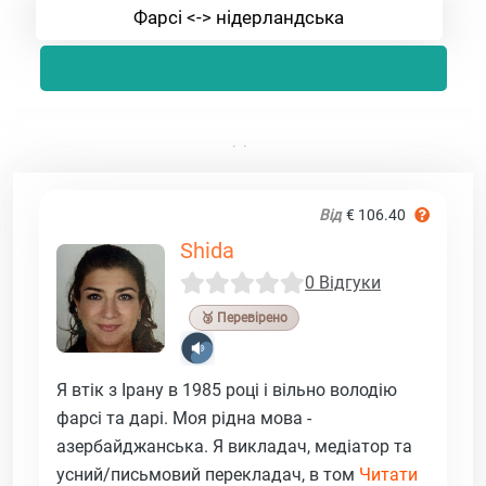
Фарсі <-> нідерландська
Від
€ 106.40
Shida
0 Відгуки
🥉 Перевірено
Я втік з Ірану в 1985 році і вільно володію
фарсі та дарі. Моя рідна мова -
азербайджанська. Я викладач, медіатор та
усний/письмовий перекладач, в том
Читати