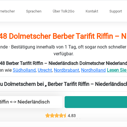
lmetscher
Sprachen
Über Tolk2Go
Kontakt
Support
8 Dolmetscher Berber Tarifit Riffin – 
nde · Bestätigung innerhalb von 1 Tag, oft sogar noch schneller
verfügbar.
48 Berber Tarifit Riffin – Niederländisch Dolmetscher Niederlan
en wie
Südholland
,
Utrecht
,
Nordbrabant
,
Nordholland
Lesen Sie 
u Dolmetschern bei „ Berber Tarifit Riffin – Niederländisc
Riffin <-> Niederländisch
4.83