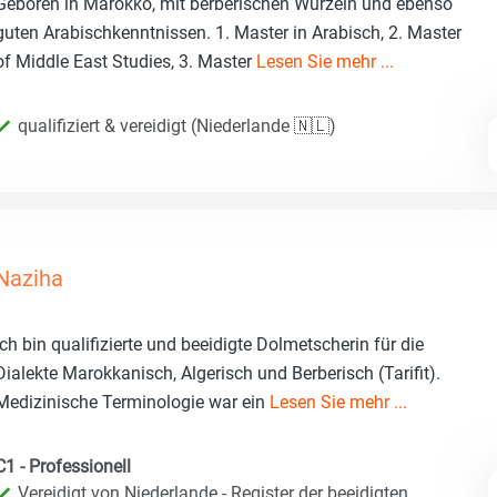
Geboren in Marokko, mit berberischen Wurzeln und ebenso
guten Arabischkenntnissen. 1. Master in Arabisch, 2. Master
of Middle East Studies, 3. Master
Lesen Sie mehr ...
qualifiziert & vereidigt (Niederlande 🇳🇱)
Naziha
Ich bin qualifizierte und beeidigte Dolmetscherin für die
Dialekte Marokkanisch, Algerisch und Berberisch (Tarifit).
Medizinische Terminologie war ein
Lesen Sie mehr ...
C1 - Professionell
Vereidigt von Niederlande - Register der beeidigten