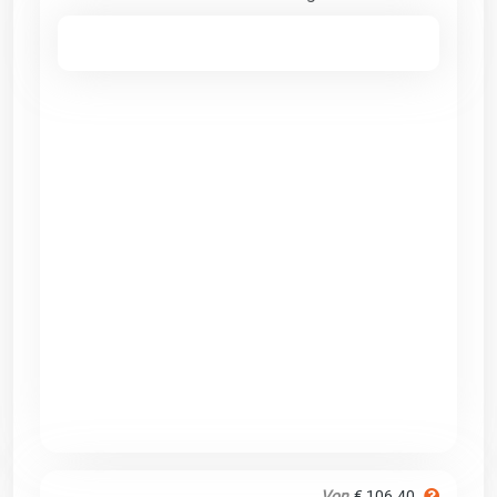
Von
€ 106.40