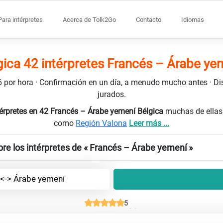
Para intérpretes
Acerca de Tolk2Go
Contacto
Idiomas
gica 42 intérpretes Francés – Árabe ye
106 por hora · Confirmación en un día, a menudo mucho antes · D
jurados.
térpretes en 42 Francés – Árabe yemení Bélgica
muchas de ellas
como
Región Valona
Leer más ...
re los intérpretes de « Francés – Árabe yemení »
 <-> Árabe yemení
5