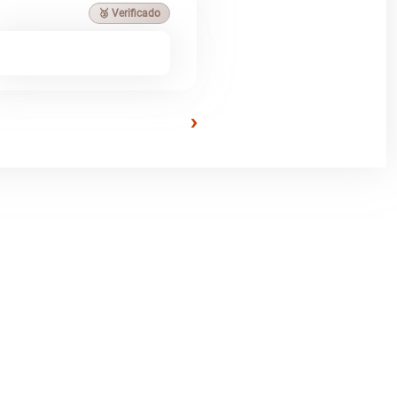
🥉 Verificado
›