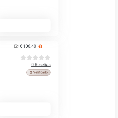
En
€ 106.40
0 Reseñas
🥉 Verificado