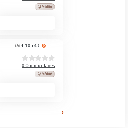
🥉 Vérifié
De
€ 106.40
0 Commentaires
🥉 Vérifié
›