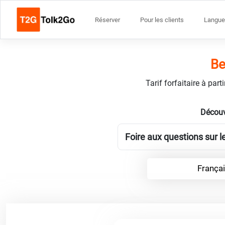
Réserver
Pour les clients
Langue
Be
Tarif forfaitaire à par
Découv
Foire aux questions sur l
França