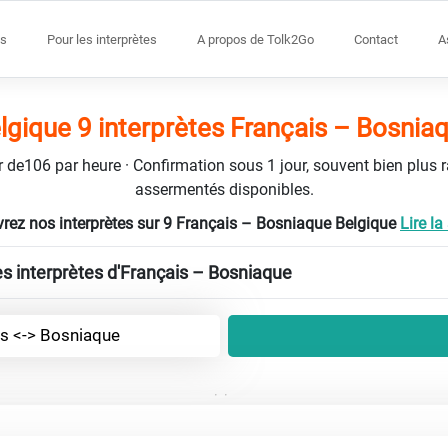
s
Pour les interprètes
A propos de Tolk2Go
Contact
A
lgique 9 interprètes Français – Bosnia
tir de106 par heure · Confirmation sous 1 jour, souvent bien plus 
assermentés disponibles.
rez nos interprètes sur 9 Français – Bosniaque Belgique
Lire la 
es interprètes d'Français – Bosniaque
is <-> Bosniaque