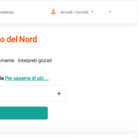
istenza
Accedi / Iscriviti
do del Nord
ente · Interpreti giurati
ale
Per saperne di più ...