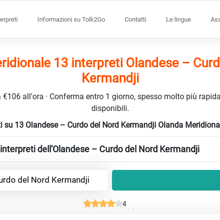
terpreti
Informazioni su Tolk2Go
Contatti
Le lingue
Ass
idionale 13 interpreti Olandese – Cur
Kermandji
da €106 all'ora · Conferma entro 1 giorno, spesso molto più rapidam
disponibili.
reti su 13 Olandese – Curdo del Nord Kermandji Olanda Meridion
interpreti dell'Olandese – Curdo del Nord Kermandji
urdo del Nord Kermandji
4