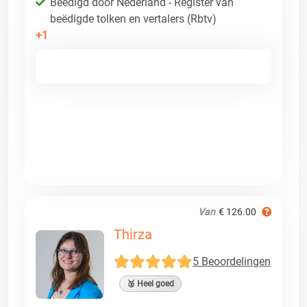
Beëdigd door Nederland - Register van
beëdigde tolken en vertalers (Rbtv)
+1
Van
€ 126.00
Thirza
5 Beoordelingen
🥈 Heel goed