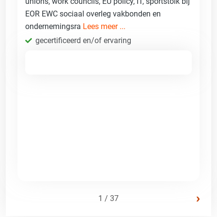
unions, work councils, EU policy, IT, sportstolk bij
EOR EWC sociaal overleg vakbonden en
ondernemingsra
Lees meer ...
gecertificeerd en/of ervaring
›
1 / 37