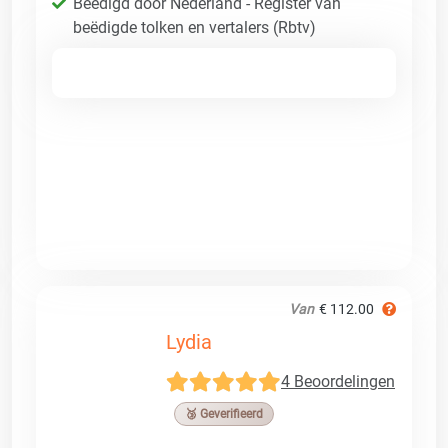
Beëdigd door Nederland - Register van
beëdigde tolken en vertalers (Rbtv)
Van
€ 112.00
Lydia
4 Beoordelingen
🥉 Geverifieerd