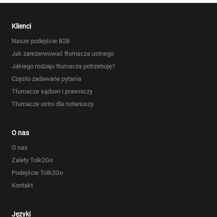
Klienci
Nasze podejście B2B
Jak zarezerwować tłumacza ustnego
Jakiego rodzaju tłumacza potrzebuję?
Często zadawane pytania
Tłumacze sądowi i prawniczy
Tłumacze ustni dla notariuszy
O nas
O nas
Zalety Tolk2Go
Podejście Tolk2Go
Kontakt
Języki