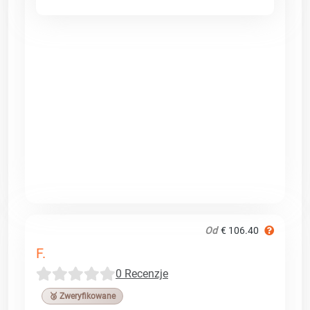
Od
€ 106.40
F.
0 Recenzje
🥉 Zweryfikowane