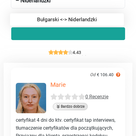
– Niderlandzki
Bułgarski <-> Niderlandzki
4.43
Od
€ 106.40
Marie
0 Recenzje
🥈 Bardzo dobrze
certyfikat 4 dni do ktv. certyfikat tap interviews,
tłumaczenie certyfikatów dla początkujących,
Przyjazny dla klienta, przestrzegaj kodeksu