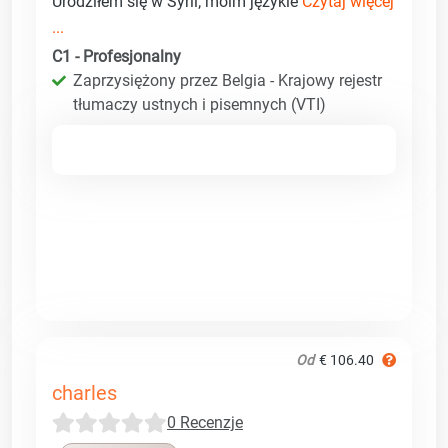
Urodziłem się w Syrii; moim językie
Czytaj więcej
...
C1 - Profesjonalny
Zaprzysiężony przez Belgia - Krajowy rejestr
tłumaczy ustnych i pisemnych (VTI)
Od
€ 106.40
charles
0 Recenzje