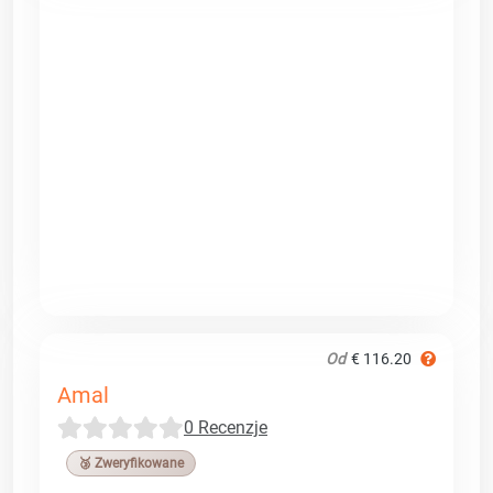
Od
€ 116.20
Amal
0 Recenzje
🥉 Zweryfikowane