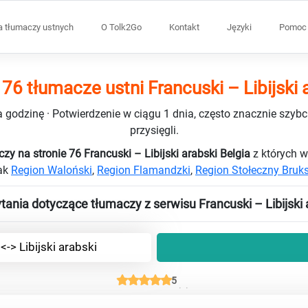
a tłumaczy ustnych
O Tolk2Go
Kontakt
Języki
Pomoc 
 76 tłumacze ustni Francuski – Libijski 
 godzinę · Potwierdzenie w ciągu 1 dnia, często znacznie szybci
przysięgli.
zy na stronie 76 Francuski – Libijski arabski Belgia
z których w
jak
Region Waloński
,
Region Flamandzki
,
Region Stołeczny Bruks
ania dotyczące tłumaczy z serwisu Francuski – Libijski 
<-> Libijski arabski
5