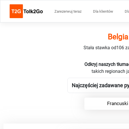
Zarezerwuj teraz
Dla klientów
Dl
Belgia
Stała stawka od106 za
Odkryj naszych tłumac
takich regionach 
Najczęściej zadawane pyt
Francuski 