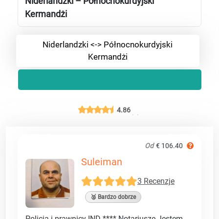
Niderlandzki – Północnokurdyjski
Kermandżi
Niderlandzki <-> Północnokurdyjski
Kermandżi
4.86
Od
€ 106.40
Suleiman
3 Recenzje
🥈 Bardzo dobrze
Policja i prawnicy IND **** Notariusze Jestem