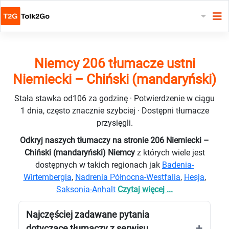
Niemcy 206 tłumacze ustni
Niemiecki – Chiński (mandaryński)
Stała stawka od106 za godzinę · Potwierdzenie w ciągu
1 dnia, często znacznie szybciej · Dostępni tłumacze
przysięgli.
Odkryj naszych tłumaczy na stronie 206 Niemiecki –
Chiński (mandaryński) Niemcy
z których wiele jest
dostępnych w takich regionach jak
Badenia-
Wirtembergia
,
Nadrenia Północna-Westfalia
,
Hesja
,
Saksonia-Anhalt
Czytaj więcej ...
Najczęściej zadawane pytania
dotyczące tłumaczy z serwisu