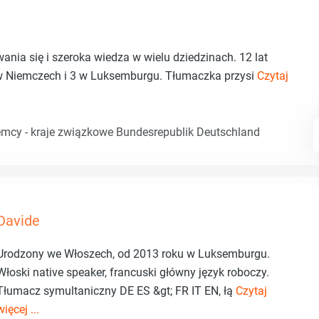
ia się i szeroka wiedza w wielu dziedzinach. 12 lat
 w Niemczech i 3 w Luksemburgu. Tłumaczka przysi
Czytaj
emcy - kraje związkowe Bundesrepublik Deutschland
Davide
Urodzony we Włoszech, od 2013 roku w Luksemburgu.
Włoski native speaker, francuski główny język roboczy.
Tłumacz symultaniczny DE ES &gt; FR IT EN, łą
Czytaj
więcej ...