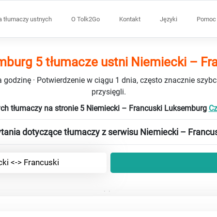
a tłumaczy ustnych
O Tolk2Go
Kontakt
Języki
Pomoc 
burg 5 tłumacze ustni Niemiecki – Fr
 godzinę · Potwierdzenie w ciągu 1 dnia, często znacznie szybci
przysięgli.
ych tłumaczy na stronie 5 Niemiecki – Francuski Luksemburg
Cz
tania dotyczące tłumaczy z serwisu Niemiecki – Francu
ki <-> Francuski