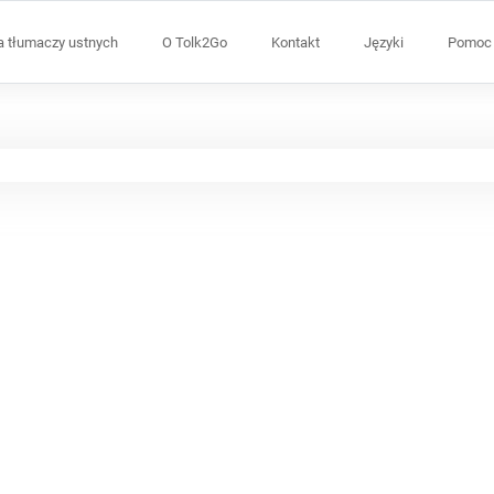
a tłumaczy ustnych
O Tolk2Go
Kontakt
Języki
Pomoc 