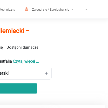
techniczna
Zaloguj się / Zarejestruj się
Niemiecki –
ej · Dostępni tłumacze
estfalia
Czytaj więcej ...
erski