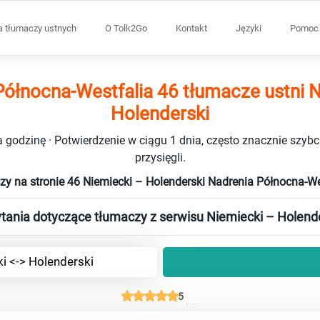
a tłumaczy ustnych
O Tolk2Go
Kontakt
Języki
Pomoc 
ółnocna-Westfalia 46 tłumacze ustni 
Holenderski
 godzinę · Potwierdzenie w ciągu 1 dnia, często znacznie szybci
przysięgli.
zy na stronie 46 Niemiecki – Holenderski Nadrenia Północna-W
tania dotyczące tłumaczy z serwisu Niemiecki – Holend
i <-> Holenderski
5