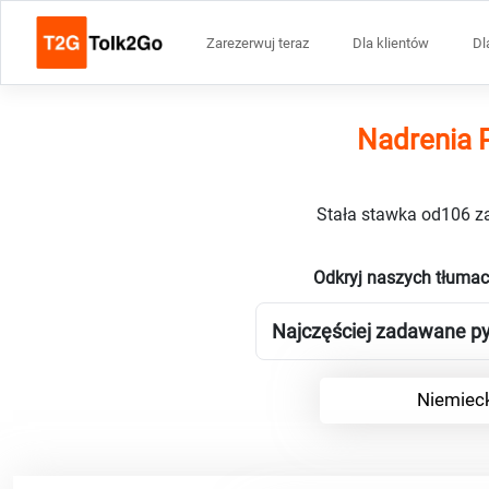
Zarezerwuj teraz
Dla klientów
Dl
Nadrenia P
Stała stawka od106 za
Odkryj naszych tłumac
Najczęściej zadawane py
Niemieck