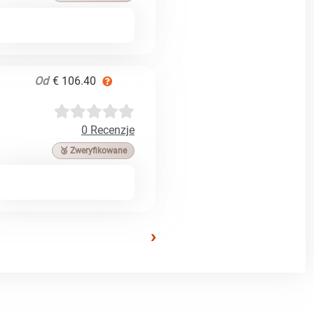
Od
€ 106.40
0 Recenzje
🥉 Zweryfikowane
›