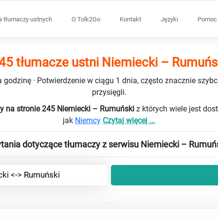
a tłumaczy ustnych
O Tolk2Go
Kontakt
Języki
Pomoc 
45 tłumacze ustni Niemiecki – Rumuńs
 godzinę · Potwierdzenie w ciągu 1 dnia, często znacznie szybci
przysięgli.
y na stronie 245 Niemiecki – Rumuński
z których wiele jest do
jak
Niemcy
Czytaj więcej ...
tania dotyczące tłumaczy z serwisu Niemiecki – Rumuń
ki <-> Rumuński