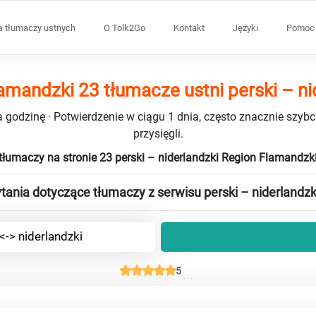
a tłumaczy ustnych
O Tolk2Go
Kontakt
Języki
Pomoc 
amandzki 23 tłumacze ustni perski – ni
 godzinę · Potwierdzenie w ciągu 1 dnia, często znacznie szybci
przysięgli.
tłumaczy na stronie 23 perski – niderlandzki Region Flamandzk
ania dotyczące tłumaczy z serwisu perski – niderlandzk
<-> niderlandzki
5