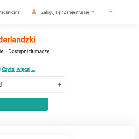
techniczna
Zaloguj się / Zarejestruj się
derlandzki
ej · Dostępni tłumacze
i
Czytaj więcej ...
i