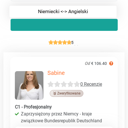
Niemiecki <-> Angielski
5
Od
€ 106.40
Sabine
0 Recenzje
🥉 Zweryfikowane
C1 - Profesjonalny
Zaprzysiężony przez Niemcy - kraje
związkowe Bundesrepublik Deutschland