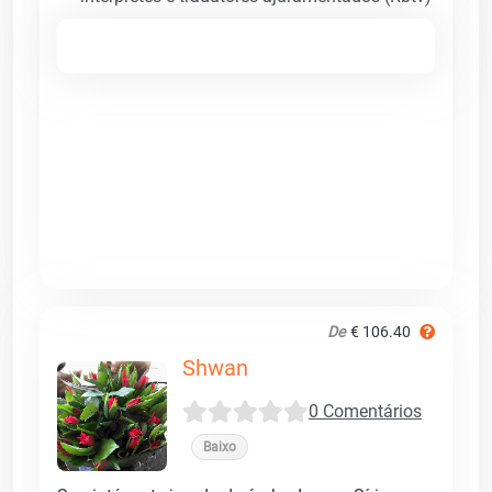
De
€ 106.40
Shwan
0 Comentários
Baixo