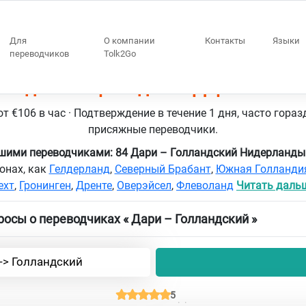
Для
О компании
Контакты
Языки
переводчиков
Tolk2Go
анды 84 переводчики Дари – Голл
т €106 в час · Подтверждение в течение 1 дня, часто гораз
присяжные переводчики.
ашими переводчиками: 84 Дари – Голландский Нидерланд
онах, как
Гелдерланд
,
Северный Брабант
,
Южная Голланди
ехт
,
Гронинген
,
Дренте
,
Оверэйсел
,
Флеволанд
Читать дальше
осы о переводчиках « Дари – Голландский »
-> Голландский
5