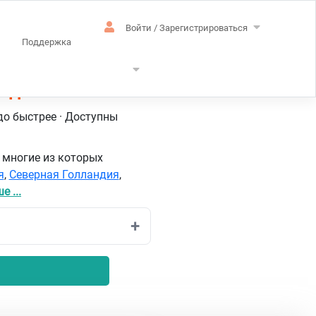
Войти / Зарегистрироваться
Поддержка
андский
до быстрее · Доступны
ы
многие из которых
я
,
Северная Голландия
,
 ...